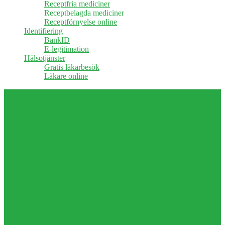
Receptfria mediciner
Receptbelagda mediciner
Receptförnyelse online
Identifiering
BankID
E-legitimation
Hälsotjänster
Gratis läkarbesök
Läkare online