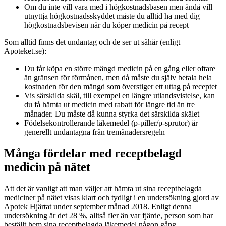
Om du inte vill vara med i högkostnadsbasen men ändå vill
utnyttja högkostnadsskyddet måste du alltid ha med dig
högkostnadsbevisen när du köper medicin på recept
Som alltid finns det undantag och de ser ut såhär (enligt
Apoteket.se):
Du får köpa en större mängd medicin på en gång eller oftare
än gränsen för förmånen, men då måste du själv betala hela
kostnaden för den mängd som överstiger ett uttag på receptet
Vis särskilda skäl, till exempel en längre utlandsvistelse, kan
du få hämta ut medicin med rabatt för längre tid än tre
månader. Du måste då kunna styrka det särskilda skälet
Födelsekontrollerande läkemedel (p-piller/p-sprutor) är
generellt undantagna från tremånadersregeln
Många fördelar med receptbelagd
medicin på nätet
Att det är vanligt att man väljer att hämta ut sina receptbelagda
mediciner på nätet visas klart och tydligt i en undersökning gjord av
Apotek Hjärtat under september månad 2018. Enligt denna
undersökning är det 28 %, alltså fler än var fjärde, person som har
beställt hem sina receptbelagda läkemedel någon gång.