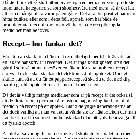
Då det finns ett så stort utbud av receptfria mediciner samt produkter
inom andra kategorier, så som skönhetsvård med mera, så är det lätt
att köpa många olika varor på en gång. Det är alltid positivt när man
hittar butiker, eller som i detta fall, apotek, som har både de
produkter utan recept som man vill ha och de receptbelagda
mediciner man behöver.
Recept – hur funkar det?
För att man ska kunna hämta ut receptbelagd medicin krävs det att
en läkare har skrivit ut receptet. Det är inga konstigheter, utan det
går till som så att man besöker en läkare för sina problem, recept
skrivs ut och sedan skickas det elektroniskt till apoteket. Om det
skulle vara så att du får ett pappersrecept så ska du ta det med dig
när du går till apoteket för att hämta ut medicinen.
Då det är väldigt många mediciner som är på recept är det också så
att de flesta vuxna personer åtminstone någon gång har hämtat ut
medicin på recept på ett apotek. Bland de yngre generationerna är
det dock vanligt att man valt att använda sig av nätapoteken där man
kan be om att få sin medicin hemskickad utan att själv behöva gå till
ett fysiskt apotek.
Att det är så vanligt bland de yngre att sköta det via nätet kommer