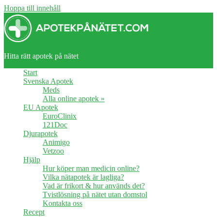
Hoppa till innehåll
Apotekpånätet.com
Hitta rätt apotek på nätet
Start
Svenska Apotek
Meds
Alla online apotek »
EU Apotek
EuroClinix
121Doc
Djurapotek
Animigo
Vetzoo
Hjälp
Hur köper man medicin online?
Vilka nätapotek är lagliga?
Vad är frikort & hur används det?
Tvistlösning på nätet utan domstol
Kontakta oss
Recept