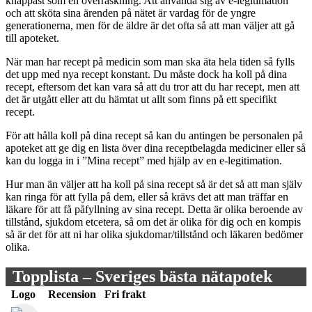
knappast som en överraskning. Att använda sig av e-legitimation
och att sköta sina ärenden på nätet är vardag för de yngre
generationerna, men för de äldre är det ofta så att man väljer att gå
till apoteket.
När man har recept på medicin som man ska äta hela tiden så fylls
det upp med nya recept konstant. Du måste dock ha koll på dina
recept, eftersom det kan vara så att du tror att du har recept, men att
det är utgått eller att du hämtat ut allt som finns på ett specifikt
recept.
För att hålla koll på dina recept så kan du antingen be personalen på
apoteket att ge dig en lista över dina receptbelagda mediciner eller så
kan du logga in i ”Mina recept” med hjälp av en e-legitimation.
Hur man än väljer att ha koll på sina recept så är det så att man själv
kan ringa för att fylla på dem, eller så krävs det att man träffar en
läkare för att få påfyllning av sina recept. Detta är olika beroende av
tillstånd, sjukdom etcetera, så om det är olika för dig och en kompis
så är det för att ni har olika sjukdomar/tillstånd och läkaren bedömer
olika.
Topplista – Sveriges bästa nätapotek
Logo
Recension
Fri frakt