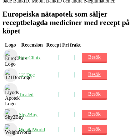
både BankID, Mobilt BankID och andra e-legitimationer.
Europeiska nätapotek som säljer
receptbelagda mediciner med recept på
köpet
Logo
Recension
Recept
Fri frakt
Besök
EuroClinix
Besök
121Doc
Besök
Treated
Besök
Shy2Buy
Besök
WeightWorld