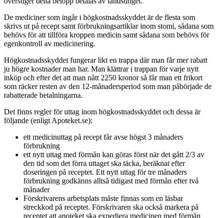
överstiger detta belopp betalas av landstinget.
De mediciner som ingår i högkostnadsskyddet är de flesta som
skrivs ut på recept samt förbrukningsartiklar inom stomi, sådana som
behövs för att tillföra kroppen medicin samt sådana som behövs för
egenkontroll av medicinering.
Högkostnadsskyddet fungerar likt en trappa där man får mer rabatt
ju högre kostnader man har. Man klättrar i trappan för varje nytt
inköp och efter det att man nått 2250 kronor så får man ett frikort
som räcker resten av den 12-månadersperiod som man påbörjade de
rabatterade betalningarna.
Det finns regler för uttag inom högkostnadsskyddet och dessa är
följande (enligt Apoteket.se):
ett medicinuttag på recept får avse högst 3 månaders
förbrukning
ett nytt uttag med förmån kan göras först när det gått 2/3 av
den tid som det förra uttaget ska täcka, beräknat efter
doseringen på receptet. Ett nytt uttag för tre månaders
förbrukning godkänns alltså tidigast med förmån efter två
månader
Förskrivarens arbetsplats måste finnas som en läsbar
streckkod på receptet. Förskrivaren ska också markera på
receptet att apoteket ska expediera medicinen med förmån