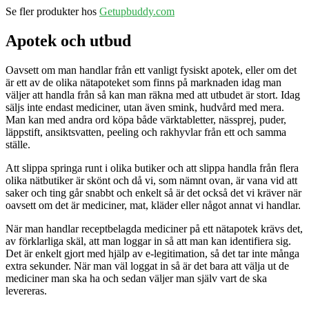
Se fler produkter hos
Getupbuddy.com
Apotek och utbud
Oavsett om man handlar från ett vanligt fysiskt apotek, eller om det
är ett av de olika nätapoteket som finns på marknaden idag man
väljer att handla från så kan man räkna med att utbudet är stort. Idag
säljs inte endast mediciner, utan även smink, hudvård med mera.
Man kan med andra ord köpa både värktabletter, nässprej, puder,
läppstift, ansiktsvatten, peeling och rakhyvlar från ett och samma
ställe.
Att slippa springa runt i olika butiker och att slippa handla från flera
olika nätbutiker är skönt och då vi, som nämnt ovan, är vana vid att
saker och ting går snabbt och enkelt så är det också det vi kräver när
oavsett om det är mediciner, mat, kläder eller något annat vi handlar.
När man handlar receptbelagda mediciner på ett nätapotek krävs det,
av förklarliga skäl, att man loggar in så att man kan identifiera sig.
Det är enkelt gjort med hjälp av e-legitimation, så det tar inte många
extra sekunder. När man väl loggat in så är det bara att välja ut de
mediciner man ska ha och sedan väljer man själv vart de ska
levereras.